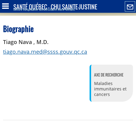
SANTÉ QUÉBEC - CHU SAINTE-JUSTINE
Centre hospitalier universitaire mère-enfant
Biographie
Tiago Nava , M.D.
tiago.nava.med@ssss.gouv.qc.ca
AXE DE RECHERCHE
Maladies
immunitaires et
cancers