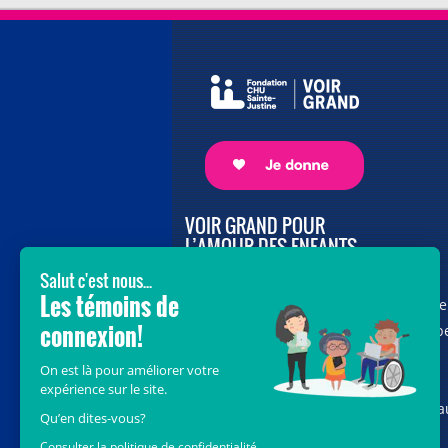
VOIR GRAND POUR
L’AMOUR DES ENFANTS
Avec le soutien de donateurs comme
vous au cœur de la campagne majeure
Voir Grand, nous conduisons les équip
soignantes vers les opportunités de la
science et des nouvelles technologies
pour que chaque enfant, où qu’il soit a
Québec, accède au savoir-faire et au