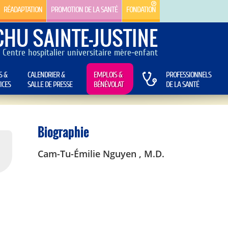
RÉADAPTATION
PROMOTION DE LA SANTÉ
FONDATION
CHU SAINTE-JUSTINE
Centre hospitalier universitaire mère-enfant
S &
CALENDRIER &
EMPLOIS &
PROFESSIONNELS
ICES
SALLE DE PRESSE
BÉNÉVOLAT
DE LA SANTÉ
Biographie
Cam-Tu-Émilie Nguyen , M.D.