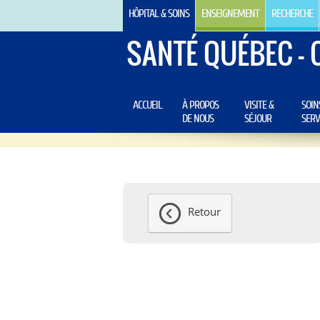
HÔPITAL & SOINS
ENSEIGNEMENT
RECHERCHE
SANTÉ QUÉBEC - 
ACCUEIL
À PROPOS
VISITE &
SOIN
DE NOUS
SÉJOUR
SERV
Retour