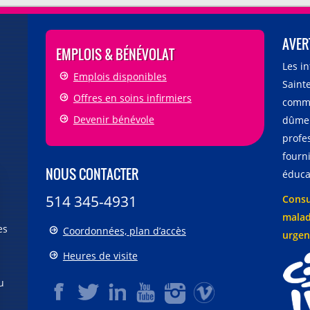
AVER
EMPLOIS & BÉNÉVOLAT
Les i
Emplois disponibles
Sainte
Offres en soins infirmiers
comme
Devenir bénévole
dûmen
profe
fourni
NOUS CONTACTER
éducat
514 345-4931
Consu
malad
es
Coordonnées, plan d’accès
urgen
Heures de visite
u