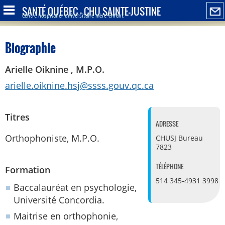
SANTÉ QUÉBEC - CHU SAINTE-JUSTINE
Centre hospitalier universitaire mère-enfant
Biographie
Arielle Oiknine , M.P.O.
arielle.oiknine.hsj@ssss.gouv.qc.ca
Titres
ADRESSE
Orthophoniste, M.P.O.
CHUSJ
Bureau
7823
TÉLÉPHONE
Formation
514 345-4931 3998
Baccalauréat en psychologie,
Université Concordia.
Maitrise en orthophonie,