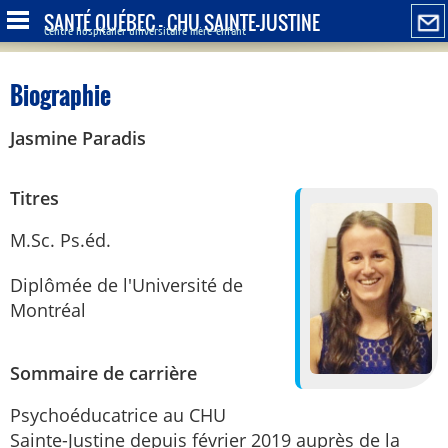
SANTÉ QUÉBEC - CHU SAINTE-JUSTINE
Centre hospitalier universitaire mère-enfant
Biographie
Jasmine Paradis
Titres
M.Sc. Ps.éd.
Diplômée de l'Université de
Montréal
Sommaire de carrière
Psychoéducatrice au CHU
Sainte-Justine depuis février 2019 auprès de la