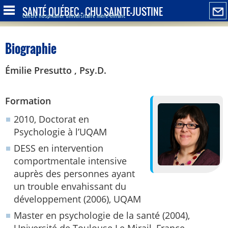
SANTÉ QUÉBEC - CHU SAINTE-JUSTINE
Centre hospitalier universitaire mère-enfant
Biographie
Émilie Presutto , Psy.D.
Formation
2010, Doctorat en
Psychologie à l’UQAM
DESS en intervention
comportmentale intensive
auprès des personnes ayant
un trouble envahissant du
développement (2006), UQAM
Master en psychologie de la santé (2004),
Université de Toulouse Le Mirail, France.