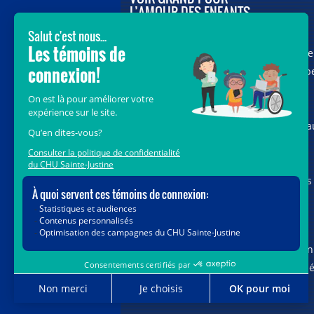
L’AMOUR DES ENFANTS
Avec le soutien de donateurs comme
vous au cœur de la campagne majeure
Voir Grand, nous conduisons les équip
soignantes vers les opportunités de la
science et des nouvelles technologies
pour que chaque enfant, où qu’il soit a
Québec, accède au savoir-faire et au
savoir-être uniques du CHU Sainte-
Justine. Ensemble, unissons nos forces
pour leur avenir.
Merci de voir grand avec nous.
Vous pouvez également faire votre don
par la poste ou par téléphone au num
1-888-235-DONS (3667)
sans frais