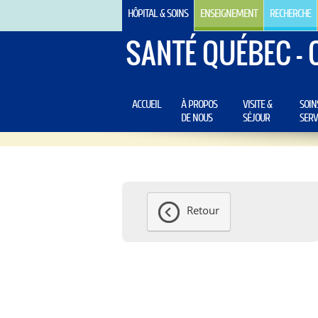
HÔPITAL & SOINS
ENSEIGNEMENT
RECHERCHE
SANTÉ QUÉBEC - 
ACCUEIL
À PROPOS
VISITE &
SOIN
DE NOUS
SÉJOUR
SERV
Retour