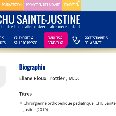
RÉADAPTATION
PROMOTION DE LA SANTÉ
FONDATION
CHU SAINTE-JUSTINE
Centre hospitalier universitaire mère-enfant
S &
CALENDRIER &
EMPLOIS &
PROFESSIONNELS
ICES
SALLE DE PRESSE
BÉNÉVOLAT
DE LA SANTÉ
Biographie
Éliane Rioux Trottier , M.D.
Titres
Chirurgienne orthopédique pédiatrique, CHU Sainte
Justine (2010)