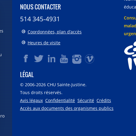
NOUS CONTACTER
éducat
514 345-4931
Consu
malad
es
Coordonnées, plan d’accès
urgen
Heures de visite
u
LÉGAL
© 2006-
2026
CHU Sainte-Justine.
Tous droits réservés.
Avis légaux
Confidentialité
Sécurité
Crédits
Accès aux documents des organismes publics
éro