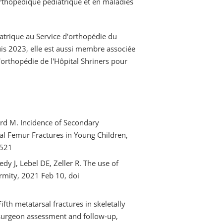
orthopédique pédiatrique et en maladies
atrique au Service d'orthopédie du
is 2023, elle est aussi membre associée
'orthopédie de l'Hôpital Shriners pour
rd M. Incidence of Secondary
eal Femur Fractures in Young Children,
6521
dy J, Lebel DE, Zeller R. The use of
ormity, 2021 Feb 10, doi
fth metatarsal fractures in skeletally
surgeon assessment and follow-up,