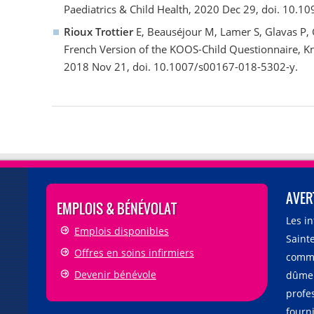
Paediatrics & Child Health, 2020 Dec 29, doi. 10.1
Rioux Trottier
E, Beauséjour M, Lamer S, Glavas P, 
French Version of the KOOS-Child Questionnaire, K
2018 Nov 21, doi. 10.1007/s00167-018-5302-y.
AVER
EMPLOIS & BÉNÉVOLAT
Les i
Emplois disponibles
Sainte
Offres en soins infirmiers
comme
Devenir bénévole
dûmen
profe
fourni