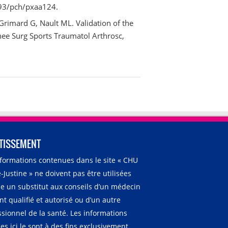
093/pch/pxaa124.
Grimard G, Nault ML. Validation of the
nee Surg Sports Traumatol Arthrosc,
TISSEMENT
nformations contenues dans le site « CHU
-Justine » ne doivent pas être utilisées
 un substitut aux conseils d’un médecin
t qualifié et autorisé ou d’un autre
ssionnel de la santé. Les informations
es ici le sont à des fins exclusivement