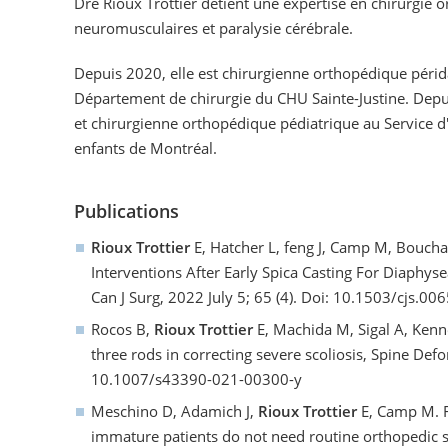
Dre Rioux Trottier détient une expertise en chirurgie 
neuromusculaires et paralysie cérébrale.
Depuis 2020, elle est chirurgienne orthopédique périd
Département de chirurgie du CHU Sainte-Justine. Depu
et chirurgienne orthopédique pédiatrique au Service d
enfants de Montréal.
Publications
Rioux Trottier
E, Hatcher L, feng J, Camp M, Boucha
Interventions After Early Spica Casting For Diaphys
Can J Surg, 2022 July 5; 65 (4). Doi: 10.1503/cjs.00
Rocos B,
Rioux Trottier
E, Machida M, Sigal A, Kenne
three rods in correcting severe scoliosis, Spine Def
10.1007/s43390-021-00300-y
Meschino D, Adamich J,
Rioux Trottier
E, Camp M. Fi
immature patients do not need routine orthopedic 