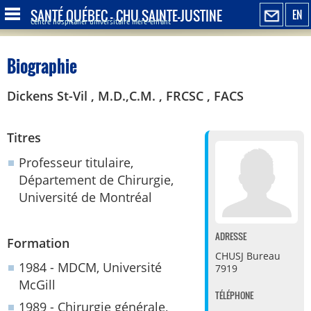
SANTÉ QUÉBEC - CHU SAINTE-JUSTINE
EN
Centre hospitalier universitaire mère-enfant
Biographie
Dickens St-Vil , M.D.,C.M. , FRCSC , FACS
Titres
Professeur titulaire,
Département de Chirurgie,
Université de Montréal
ADRESSE
Formation
CHUSJ
Bureau
1984 - MDCM, Université
7919
McGill
TÉLÉPHONE
1989 - Chirurgie générale,