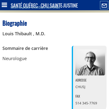
SANTÉ QUÉBEC - CHU SAINTE-JUSTINE
Centre hospitalier universitaire mère-enfant
Biographie
Louis Thibault , M.D.
Sommaire de carrière
Neurologue
ADRESSE
CHUSJ
FAX
514 345-7769