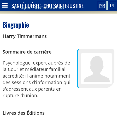
SANTÉ QUÉBEC - CHU SAINTE-JUSTINE
EN
Centre hospitalier universitaire mère-enfant
Biographie
Harry Timmermans
Sommaire de carrière
Psychologue, expert auprès de
la Cour et médiateur familial
accrédité; il anime notamment
des sessions d'information qui
s'adressent aux parents en
rupture d'union.
Livres des Éditions