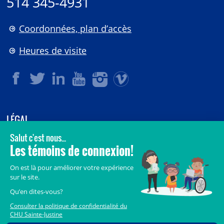
514 345-4931
Coordonnées, plan d’accès
Heures de visite
LÉGAL
© 2006-
2026
CHU Sainte-Justine.
Tous droits réservés.
Avis légaux
Confidentialité
Sécurité
Crédits
Accès aux documents des organismes publics