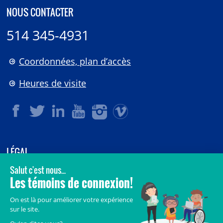
NOUS CONTACTER
514 345-4931
Coordonnées, plan d’accès
Heures de visite
LÉGAL
© 2006-
2026
CHU Sainte-Justine.
Tous droits réservés.
Avis légaux
Confidentialité
Sécurité
Crédits
Accès aux documents des organismes publics