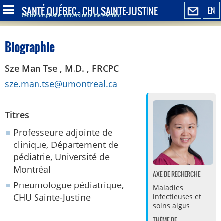
SANTÉ QUÉBEC - CHU SAINTE-JUSTINE
EN
Centre hospitalier universitaire mère-enfant
Biographie
Sze Man Tse , M.D. , FRCPC
sze.man.tse@umontreal.ca
Titres
Professeure adjointe de
clinique, Département de
pédiatrie, Université de
Montréal
AXE DE RECHERCHE
Pneumologue pédiatrique,
Maladies
CHU Sainte-Justine
infectieuses et
soins aigus
THÈME DE