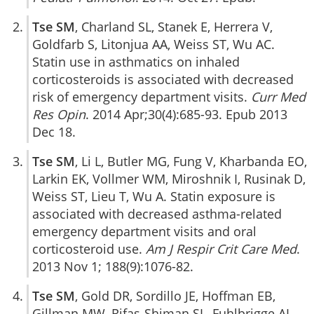
Tse SM
, Charland SL, Stanek E, Herrera V,
Goldfarb S, Litonjua AA, Weiss ST, Wu AC.
Statin use in asthmatics on inhaled
corticosteroids is associated with decreased
risk of emergency department visits.
Curr Med
Res Opin
. 2014 Apr;30(4):685-93. Epub 2013
Dec 18.
Tse SM
, Li L, Butler MG, Fung V, Kharbanda EO,
Larkin EK, Vollmer WM, Miroshnik I, Rusinak D,
Weiss ST, Lieu T, Wu A. Statin exposure is
associated with decreased asthma-related
emergency department visits and oral
corticosteroid use.
Am J Respir Crit Care Med
.
2013 Nov 1; 188(9):1076-82.
Tse SM
, Gold DR, Sordillo JE, Hoffman EB,
Gillman MW, Rifas-Shiman SL, Fuhlbrigge AL,