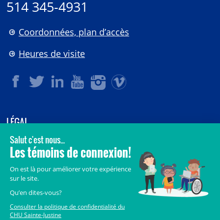
514 345-4931
Coordonnées, plan d’accès
Heures de visite
LÉGAL
© 2006-
2026
CHU Sainte-Justine.
Tous droits réservés.
Avis légaux
Confidentialité
Sécurité
Crédits
Accès aux documents des organismes publics