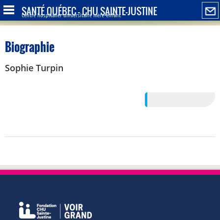
SANTÉ QUÉBEC - CHU SAINTE-JUSTINE
Centre hospitalier universitaire mère-enfant
Biographie
Sophie Turpin