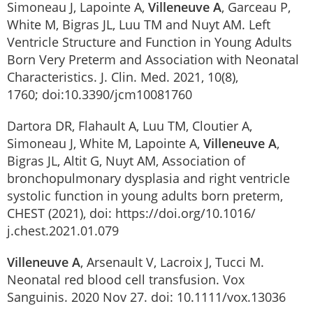
Simoneau J, Lapointe A,
Villeneuve A
, Garceau P,
White M, Bigras JL, Luu TM and Nuyt AM. Left
Ventricle Structure and Function in Young Adults
Born Very Preterm and Association with Neonatal
Characteristics. J. Clin. Med. 2021, 10(8),
1760; doi:10.3390/jcm10081760
Dartora DR, Flahault A, Luu TM, Cloutier A,
Simoneau J, White M, Lapointe A,
Villeneuve A
,
Bigras JL, Altit G, Nuyt AM, Association of
bronchopulmonary dysplasia and right ventricle
systolic function in young adults born preterm,
CHEST (2021), doi: https://doi.org/10.1016/
j.chest.2021.01.079
Villeneuve A
, Arsenault V, Lacroix J, Tucci M.
Neonatal red blood cell transfusion. Vox
Sanguinis. 2020 Nov 27. doi: 10.1111/vox.13036