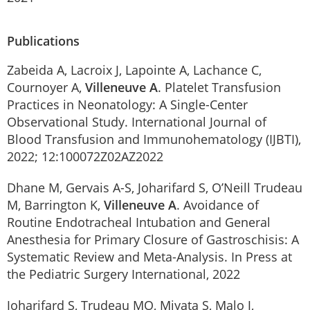
Publications
Zabeida A, Lacroix J, Lapointe A, Lachance C,
Cournoyer A,
Villeneuve A
. Platelet Transfusion
Practices in Neonatology: A Single-Center
Observational Study. International Journal of
Blood Transfusion and Immunohematology (IJBTI),
2022; 12:100072Z02AZ2022
Dhane M, Gervais A-S, Joharifard S, O’Neill Trudeau
M, Barrington K,
Villeneuve A
. Avoidance of
Routine Endotracheal Intubation and General
Anesthesia for Primary Closure of Gastroschisis: A
Systematic Review and Meta-Analysis. In Press at
the Pediatric Surgery International, 2022
Joharifard S, Trudeau MO, Miyata S, Malo J,