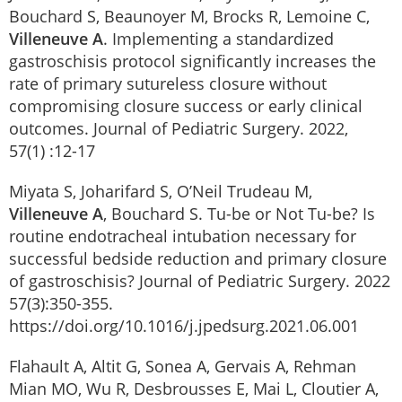
Bouchard S, Beaunoyer M, Brocks R, Lemoine C,
Villeneuve A
. Implementing a standardized
gastroschisis protocol significantly increases the
rate of primary sutureless closure without
compromising closure success or early clinical
outcomes. Journal of Pediatric Surgery. 2022,
57(1) :12-17
Miyata S, Joharifard S, O’Neil Trudeau M,
Villeneuve A
, Bouchard S. Tu-be or Not Tu-be? Is
routine endotracheal intubation necessary for
successful bedside reduction and primary closure
of gastroschisis? Journal of Pediatric Surgery. 2022
57(3):350-355.
https://doi.org/10.1016/j.jpedsurg.2021.06.001
Flahault A, Altit G, Sonea A, Gervais A, Rehman
Mian MO, Wu R, Desbrousses E, Mai L, Cloutier A,