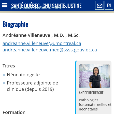
SANTÉ QUÉBEC - CHU SAINTE-JUSTINE
EN
Centre hospitalier universitaire mère-enfant
Biographie
Andréanne Villeneuve , M.D. , M.Sc.
andreanne.villeneuve@umontreal.ca
andreanne.villeneuve.med@ssss.gouv.qc.ca
Titres
Néonatologiste
Professeure adjointe de
clinique (depuis 2019)
AXE DE RECHERCHE
Pathologies
fœtomaternelles et
néonatales
Formation