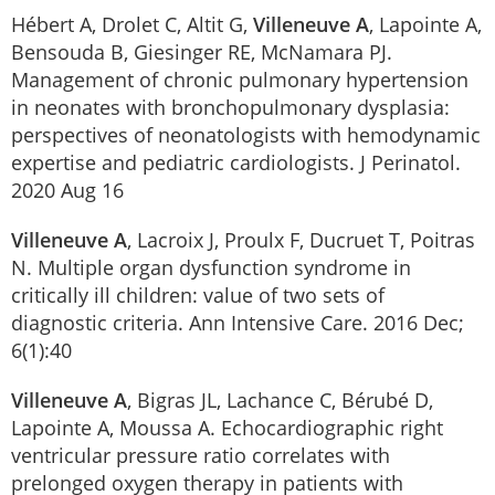
Hébert A, Drolet C, Altit G,
Villeneuve A
, Lapointe A,
Bensouda B, Giesinger RE, McNamara PJ.
Management of chronic pulmonary hypertension
in neonates with bronchopulmonary dysplasia:
perspectives of neonatologists with hemodynamic
expertise and pediatric cardiologists. J Perinatol.
2020 Aug 16
Villeneuve A
, Lacroix J, Proulx F, Ducruet T, Poitras
N. Multiple organ dysfunction syndrome in
critically ill children: value of two sets of
diagnostic criteria. Ann Intensive Care. 2016 Dec;
6(1):40
Villeneuve A
, Bigras JL, Lachance C, Bérubé D,
Lapointe A, Moussa A. Echocardiographic right
ventricular pressure ratio correlates with
prelonged oxygen therapy in patients with