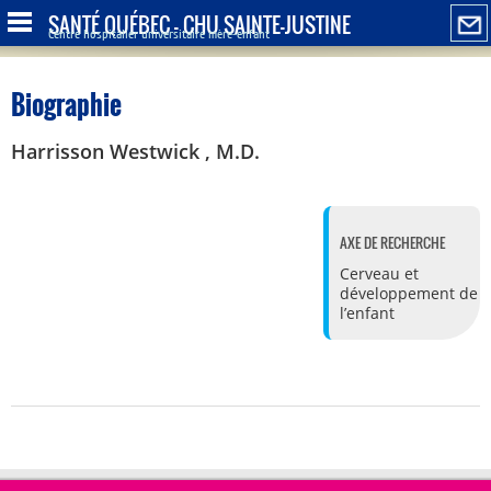
SANTÉ QUÉBEC - CHU SAINTE-JUSTINE
Centre hospitalier universitaire mère-enfant
Biographie
Harrisson Westwick , M.D.
AXE DE RECHERCHE
Cerveau et
développement de
l’enfant