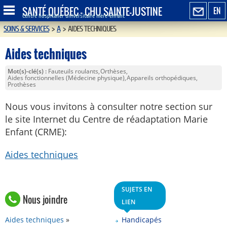
SANTÉ QUÉBEC - CHU SAINTE-JUSTINE
EN
Centre hospitalier universitaire mère-enfant
SOINS & SERVICES
>
A
>
AIDES TECHNIQUES
Aides techniques
Mot(s)-clé(s)
Fauteuils roulants
Orthèses
Aides fonctionnelles (Médecine physique)
Appareils orthopédiques
Prothèses
Nous vous invitons à consulter notre section sur
le site Internet du Centre de réadaptation Marie
Enfant (CRME):
Aides techniques
SUJETS EN
Nous joindre
LIEN
Aides techniques
Handicapés