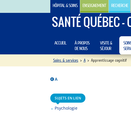
HÔPITAL & SOINS
ENSEIGNEMENT
RECHERCHE
SANTÉ QUÉBEC - 
ACCUEIL
À PROPOS
VISITE &
SOIN
DE NOUS
SÉJOUR
SERV
Soins & services
>
A
>
Apprentissage cognitif
A
SUJETS EN LIEN
Psychologie