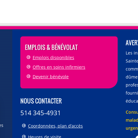
AVER
EMPLOIS & BÉNÉVOLAT
Les i
Emplois disponibles
Sainte
Offres en soins infirmiers
comme
Devenir bénévole
dûmen
profe
fourni
NOUS CONTACTER
éducat
514 345-4931
Consu
malad
es
Coordonnées, plan d’accès
urgen
Heures de visite