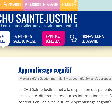
RÉADAPTATION
PROMOTION DE LA SANTÉ
FONDATION
CHU SAINTE-JUSTINE
Centre hospitalier universitaire mère-enfant
S &
CALENDRIER &
EMPLOIS &
PROFESSIONNELS
ICES
SALLE DE PRESSE
BÉNÉVOLAT
DE LA SANTÉ
Apprentissage cognitif
Mot(s)-clé(s)
Gestion mentale
Styles cognitifs
Styles d'apprentis
Le CHU Sainte-Justine met à la disposition des patients
de la santé, différentes ressources informationnelles. 
contenus en lien avec le sujet "Apprentissage cognitif".