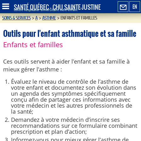
SANTÉ QUÉBEC - CHU SAINTE-JUSTINE
EN
Centre hospitalier universitaire mère-enfant
SOINS & SERVICES
>
A
>
ASTHME
>
ENFANTS ET FAMILLES
Outils pour l'enfant asthmatique et sa famille
Enfants et familles
Ces outils servent à aider l’enfant et sa famille à
mieux gérer l’asthme :
Évaluez le niveau de contrôle de l’asthme de
votre enfant et documentez son évolution dans
un agenda des symptômes spécifiquement
conçu afin de partager ces informations avec
votre médecin et les autres professionnels de
la santé;
Demandez à votre médecin d’inscrire ses
recommandations sur ce formulaire combinant
prescription et plan d’action;
Informez-vous pour mieux gérer l’asthme de