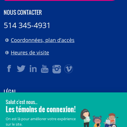
NOUS CONTACTER
514 345-4931
Coordonnées, plan d’accès
Heures de visite
LÉGAL
© 2006-
2026
CHU Sainte-Justine.
Tous droits réservés.
Avis légaux
Confidentialité
Sécurité
Crédits
Accès aux documents des organismes publics