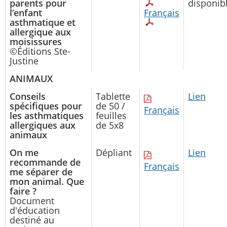
parents pour
disponib
l’enfant
Français
asthmatique et
allergique aux
moisissures
©Éditions Ste-
Justine
ANIMAUX
Conseils
Tablette
Lien
spécifiques pour
de 50 /
Français
les asthmatiques
feuilles
allergiques aux
de 5x8
animaux
On me
Dépliant
Lien
recommande de
Français
me séparer de
mon animal. Que
faire ?
Document
d'éducation
destiné au