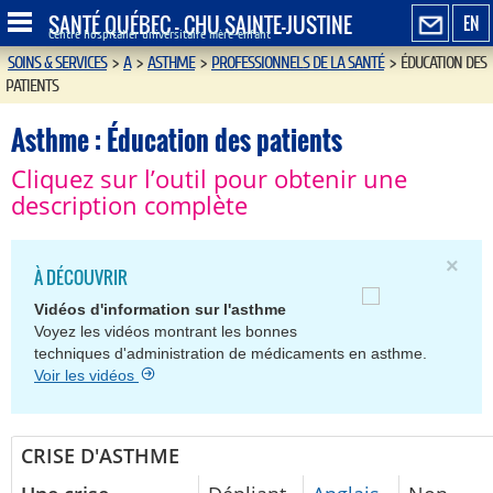
SANTÉ QUÉBEC - CHU SAINTE-JUSTINE
EN
Centre hospitalier universitaire mère-enfant
SOINS & SERVICES
>
A
>
ASTHME
>
PROFESSIONNELS DE LA SANTÉ
>
ÉDUCATION DES
PATIENTS
Asthme : Éducation des patients
Cliquez sur l’outil pour obtenir une
description complète
×
À DÉCOUVRIR
Vidéos d'information sur l'asthme
Voyez les vidéos montrant les bonnes
techniques d'administration de médicaments en asthme.
Voir les vidéos
CRISE D'ASTHME