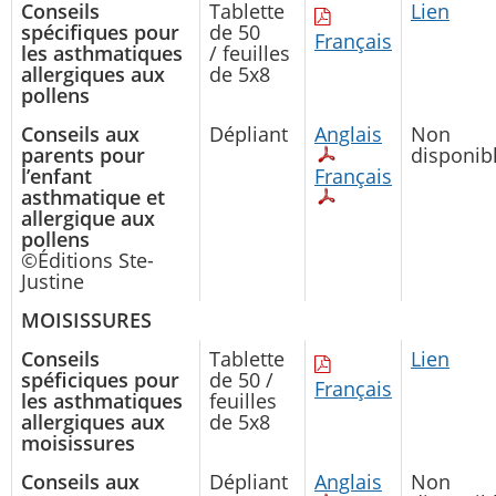
Conseils
Tablette
Lien
spécifiques pour
de 50
Français
les asthmatiques
/ feuilles
allergiques aux
de 5x8
pollens
Conseils aux
Dépliant
Anglais
Non
parents pour
disponib
l’enfant
Français
asthmatique et
allergique aux
pollens
©Éditions Ste-
Justine
MOISISSURES
Conseils
Tablette
Lien
spéficiques pour
de 50 /
Français
les asthmatiques
feuilles
allergiques aux
de 5x8
moisissures
Conseils aux
Dépliant
Anglais
Non