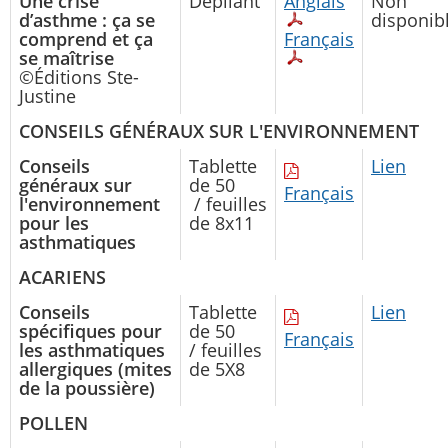
Une crise
Dépliant
Anglais
Non
d’asthme : ça se
disponib
comprend et ça
Français
se maîtrise
©Éditions Ste-
Justine
CONSEILS GÉNÉRAUX SUR L'ENVIRONNEMENT
Conseils
Tablette
Lien
généraux sur
de 50
Français
l'environnement
/ feuilles
pour les
de 8x11
asthmatiques
ACARIENS
Conseils
Tablette
Lien
spécifiques pour
de 50
Français
les asthmatiques
/ feuilles
allergiques (mites
de 5X8
de la poussière)
POLLEN