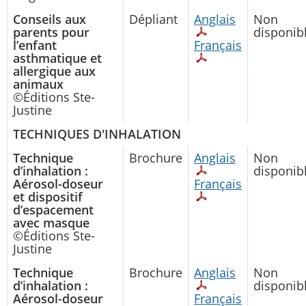
Conseils aux
Dépliant
Anglais
Non
parents pour
disponib
l’enfant
Français
asthmatique et
allergique aux
animaux
©Éditions Ste-
Justine
TECHNIQUES D'INHALATION
Technique
Brochure
Anglais
Non
d’inhalation :
disponib
Aérosol-doseur
Français
et dispositif
d’espacement
avec masque
©Éditions Ste-
Justine
Technique
Brochure
Anglais
Non
d’inhalation :
disponib
Aérosol-doseur
Français