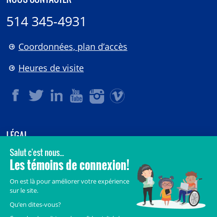
514 345-4931
Coordonnées, plan d’accès
Heures de visite
LÉGAL
© 2006-
2026
CHU Sainte-Justine.
Tous droits réservés.
Avis légaux
Confidentialité
Sécurité
Crédits
Accès aux documents des organismes publics