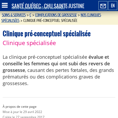
SANTÉ QUÉBEC - CHU SAINTE-JUSTINE
EN
Centre hospitalier universitaire mère-enfant
SOINS & SERVICES
>
C
>
COMPLICATIONS DE GROSSESSE
>
NOS CLINIQUES
SPÉCIALISÉES
>
CLINIQUE PRÉ-CONCEPTUEL SPÉCIALISÉE
Clinique pré-conceptuel spécialisée
Clinique spécialisée
La clinique pré-conceptuel spécialisée
évalue et
conseille les femmes qui ont subi des revers de
grossesse
, causant des pertes fœtales, des grands
prématurés ou des complications graves de
grossesses.
À propos de cette page
Mise à jour le 29 avril 2022
Créée le 27 septembre 2017