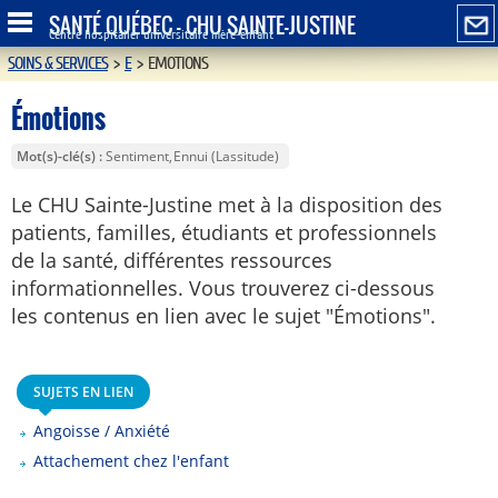
SANTÉ QUÉBEC - CHU SAINTE-JUSTINE
Centre hospitalier universitaire mère-enfant
SOINS & SERVICES
>
E
>
EMOTIONS
Émotions
Mot(s)-clé(s)
Sentiment
Ennui (Lassitude)
Le CHU Sainte-Justine met à la disposition des
patients, familles, étudiants et professionnels
de la santé, différentes ressources
informationnelles. Vous trouverez ci-dessous
les contenus en lien avec le sujet "Émotions".
SUJETS EN LIEN
Angoisse / Anxiété
Attachement chez l'enfant