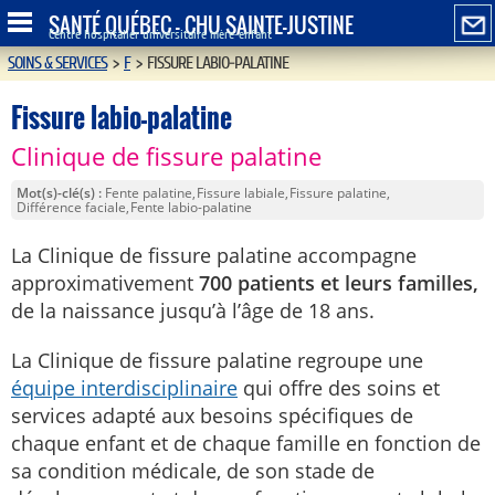
SANTÉ QUÉBEC - CHU SAINTE-JUSTINE
Centre hospitalier universitaire mère-enfant
SOINS & SERVICES
>
F
>
FISSURE LABIO-PALATINE
Fissure labio-palatine
Clinique de fissure palatine
Mot(s)-clé(s)
Fente palatine
Fissure labiale
Fissure palatine
Différence faciale
Fente labio-palatine
La Clinique de fissure palatine accompagne
approximativement
700 patients et leurs familles,
de la naissance jusqu’à l’âge de 18 ans.
La Clinique de fissure palatine regroupe une
équipe interdisciplinaire
qui offre des soins et
services adapté aux besoins spécifiques de
chaque enfant et de chaque famille en fonction de
sa condition médicale, de son stade de