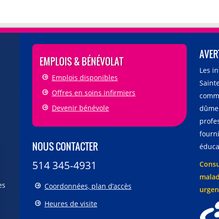
AVER
EMPLOIS & BÉNÉVOLAT
Les i
Emplois disponibles
Sainte
Offres en soins infirmiers
comme
Devenir bénévole
dûmen
profe
fourni
NOUS CONTACTER
éducat
514 345-4931
Consu
malad
es
Coordonnées, plan d’accès
urgen
Heures de visite