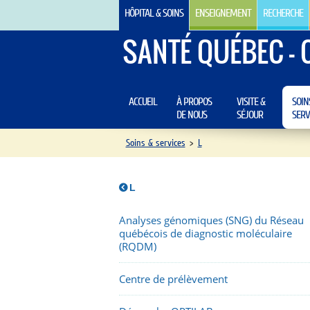
HÔPITAL & SOINS
ENSEIGNEMENT
RECHERCHE
SANTÉ QUÉBEC - 
ACCUEIL
À PROPOS
VISITE &
SOIN
DE NOUS
SÉJOUR
SERV
Soins & services
>
L
L
Analyses génomiques (SNG) du Réseau
québécois de diagnostic moléculaire
(RQDM)
Centre de prélèvement