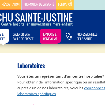
RÉADAPTATION
PROMOTION DE LA SANTÉ
FONDATION
CHU SAINTE-JUSTINE
Centre hospitalier universitaire mère-enfant
S &
CALENDRIER &
EMPLOIS &
PROFESSIONNELS
ICES
SALLE DE PRESSE
BÉNÉVOLAT
DE LA SANTÉ
Laboratoires
Vous êtes un représentant d'un centre hospitalier?
Pour obtenir de l'information spécifique ou un résulta
auprès d'un de nos laboratoires, voici les
coordonnées
laboratoires spécifiques
.