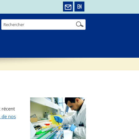
EN
t récent
 de nos