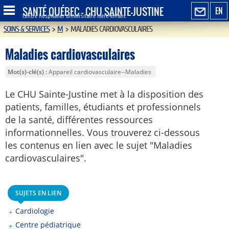
SANTÉ QUÉBEC - CHU SAINTE-JUSTINE
EN
Centre hospitalier universitaire mère-enfant
SOINS & SERVICES
>
M
>
MALADIES CARDIOVASCULAIRES
Maladies cardiovasculaires
Mot(s)-clé(s)
Appareil cardiovasculaire--Maladies
Le CHU Sainte-Justine met à la disposition des
patients, familles, étudiants et professionnels
de la santé, différentes ressources
informationnelles. Vous trouverez ci-dessous
les contenus en lien avec le sujet "Maladies
cardiovasculaires".
SUJETS EN LIEN
Cardiologie
Centre pédiatrique