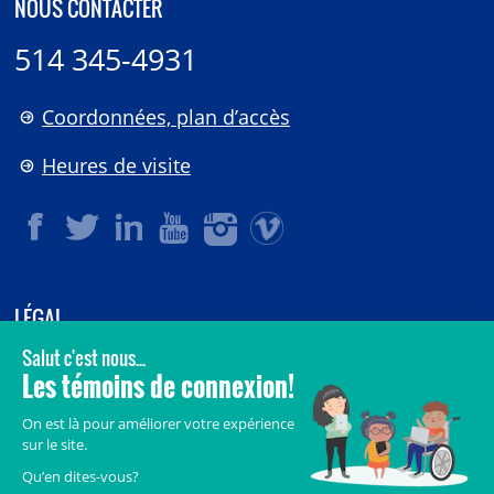
NOUS CONTACTER
514 345-4931
Coordonnées, plan d’accès
Heures de visite
LÉGAL
© 2006-
2026
CHU Sainte-Justine.
Tous droits réservés.
Avis légaux
Confidentialité
Sécurité
Crédits
Accès aux documents des organismes publics