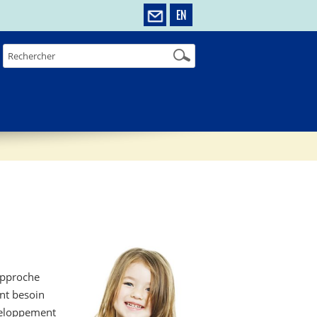
EN
 approche
ont besoin
éveloppement