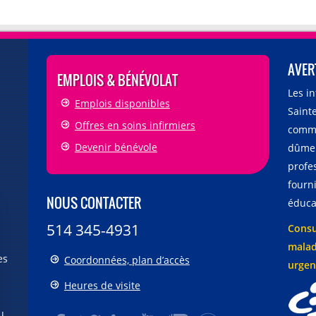
AVER
EMPLOIS & BÉNÉVOLAT
Les i
Emplois disponibles
Sainte
Offres en soins infirmiers
comme
Devenir bénévole
dûmen
profe
fourni
NOUS CONTACTER
éducat
514 345-4931
Consu
malad
es
Coordonnées, plan d’accès
urgen
Heures de visite
u