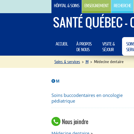
HÔPITAL & SOINS
ENSEIGNEMENT
RECHERCHE
SANTÉ QUÉBEC - 
ACCUEIL
À PROPOS
VISITE &
SOIN
DE NOUS
SÉJOUR
SERV
Soins & services
>
M
>
Médecine dentaire
M
Soins buccodentaires en oncologie
pédiatrique
Nous joindre
Médecine dentaire