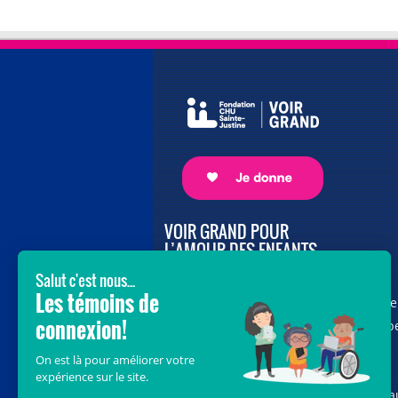
VOIR GRAND POUR
L’AMOUR DES ENFANTS
Avec le soutien de donateurs comme
vous au cœur de la campagne majeure
Voir Grand, nous conduisons les équip
soignantes vers les opportunités de la
science et des nouvelles technologies
pour que chaque enfant, où qu’il soit a