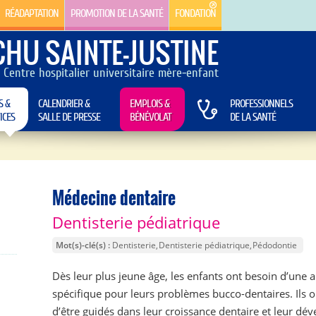
RÉADAPTATION
PROMOTION DE LA SANTÉ
FONDATION
CHU SAINTE-JUSTINE
Centre hospitalier universitaire mère-enfant
S &
CALENDRIER &
EMPLOIS &
PROFESSIONNELS
ICES
SALLE DE PRESSE
BÉNÉVOLAT
DE LA SANTÉ
Médecine dentaire
Dentisterie pédiatrique
Mot(s)-clé(s)
Dentisterie
Dentisterie pédiatrique
Pédodontie
Dès leur plus jeune âge, les enfants ont besoin d’une
spécifique pour leurs problèmes bucco-dentaires. Ils 
d’être guidés dans leur croissance dentaire et leur d