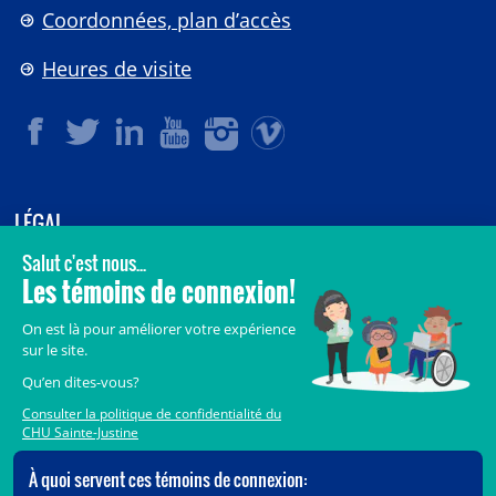
Coordonnées, plan d’accès
Heures de visite
LÉGAL
© 2006-
2026
CHU Sainte-Justine.
Tous droits réservés.
Avis légaux
Confidentialité
Sécurité
Crédits
Accès aux documents des organismes publics