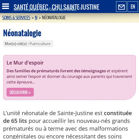
SANTÉ QUÉBEC - CHU SAINTE-JUSTINE
EN
Centre hospitalier universitaire mère-enfant
SOINS & SERVICES
>
N
>
NÉONATALOGIE
Néonatalogie
Mot(s)-clé(s)
Puériculture
Le Mur d'espoir
Des familles de prématurés livrent des témoignages
et espèrent
ainsi semer l’espoir et donner du courage aux parents qui traversent
cette épreuve...
DÉCOUVRIR »
L’unité néonatale de Sainte-Justine est
constituée
de 65 lits
pour accueillir les nouveau-nés grands
prématurés ou à terme avec des malformations
congénitales ou encore nécessitant des soins