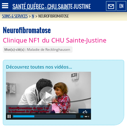
SANTÉ QUÉBEC - CHU SAINTE-JUSTINE
EN
Centre hospitalier universitaire mère-enfant
SOINS & SERVICES
>
N
>
NEUROFIBROMATOSE
Neurofibromatose
Clinique NF1 du CHU Sainte-Justine
Mot(s)-clé(s)
Maladie de Recklinghausen
Découvrez toutes nos vidéos...