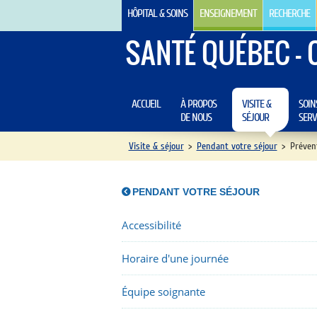
HÔPITAL & SOINS
ENSEIGNEMENT
RECHERCHE
SANTÉ QUÉBEC - 
ACCUEIL
À PROPOS
VISITE &
SOIN
DE NOUS
SÉJOUR
SERV
Visite & séjour
>
Pendant votre séjour
>
Prévent
PENDANT VOTRE SÉJOUR
Accessibilité
Horaire d'une journée
Équipe soignante