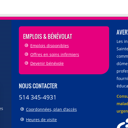
AVER
EMPLOIS & BÉNÉVOLAT
Les i
Emplois disponibles
Sainte
Offres en soins infirmiers
comme
Devenir bénévole
dûmen
profe
fourni
NOUS CONTACTER
éducat
514 345-4931
Consu
malad
es
Coordonnées, plan d’accès
urgen
Heures de visite