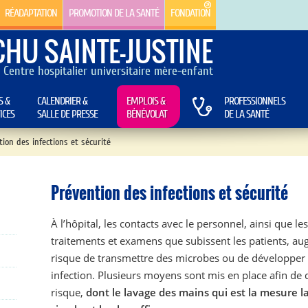
RÉADAPTATION
PROMOTION DE LA SANTÉ
FONDATION
CHU SAINTE-JUSTINE
Centre hospitalier universitaire mère-enfant
S &
CALENDRIER &
EMPLOIS &
PROFESSIONNELS
ICES
SALLE DE PRESSE
BÉNÉVOLAT
DE LA SANTÉ
ion des infections et sécurité
Prévention des infections et sécurité
À l’hôpital, les contacts avec le personnel, ainsi que les
traitements et examens que subissent les patients, au
risque de transmettre des microbes ou de développer
infection. Plusieurs moyens sont mis en place afin de
risque,
dont le lavage des mains qui est la mesure l