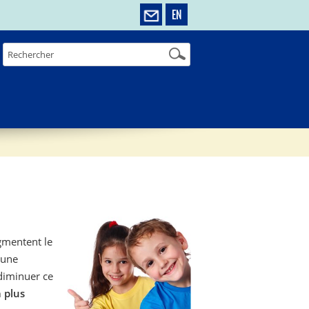
EN
gmentent le
 une
 diminuer ce
a plus