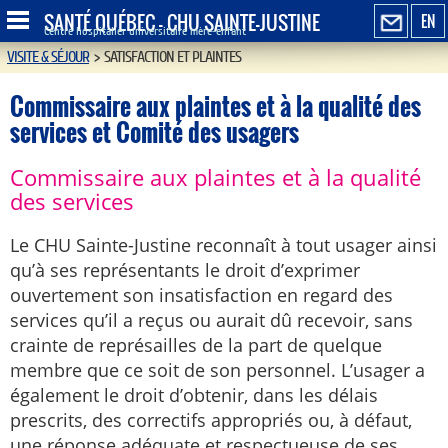
SANTÉ QUÉBEC - CHU SAINTE-JUSTINE
EN
Centre hospitalier universitaire mère-enfant
VISITE & SÉJOUR
>
SATISFACTION ET PLAINTES
Commissaire aux plaintes et à la qualité des
services et Comité des usagers
Commissaire aux plaintes et à la qualité
des services
Le CHU Sainte-Justine reconnaît à tout usager ainsi
qu’à ses représentants le droit d’exprimer
ouvertement son insatisfaction en regard des
services qu’il a reçus ou aurait dû recevoir, sans
crainte de représailles de la part de quelque
membre que ce soit de son personnel. L’usager a
également le droit d’obtenir, dans les délais
prescrits, des correctifs appropriés ou, à défaut,
une réponse adéquate et respectueuse de ses