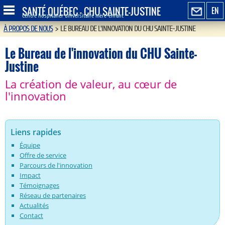
SANTÉ QUÉBEC - CHU SAINTE-JUSTINE
EN
Centre hospitalier universitaire mère-enfant
À PROPOS DE NOUS
>
LE BUREAU DE L'INNOVATION DU CHU SAINTE-JUSTINE
Le Bureau de l'innovation du CHU Sainte-
Justine
La création de valeur, au cœur de
l'innovation
Liens rapides
Équipe
Offre de service
Parcours de l'innovation
Impact
Témoignages
Réseau de partenaires
Actualités
Contact