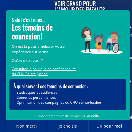
VOIR GRAND POUR
L’AMOUR DES ENFANTS
Avec le soutien de donateurs comme
vous au cœur de la campagne majeure
Voir Grand, nous conduisons les équip
soignantes vers les opportunités de la
science et des nouvelles technologies
pour que chaque enfant, où qu’il soit a
Québec, accède au savoir-faire et au
savoir-être uniques du CHU Sainte-
Justine. Ensemble, unissons nos forces
pour leur avenir.
Merci de voir grand avec nous.
Vous pouvez également faire votre don
par la poste ou par téléphone au num
1-888-235-DONS (3667)
sans frais