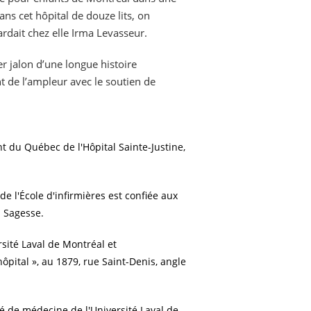
ns cet hôpital de douze lits, on
ardait chez elle Irma Levasseur.
er jalon d’une longue histoire
t de l’ampleur avec le soutien de
t du Québec de l'Hôpital Sainte-Justine,
 de l'École d'infirmières est confiée aux
a Sagesse.
rsité Laval de Montréal et
ital », au 1879, rue Saint-Denis, angle
té de médecine de l'Université Laval de