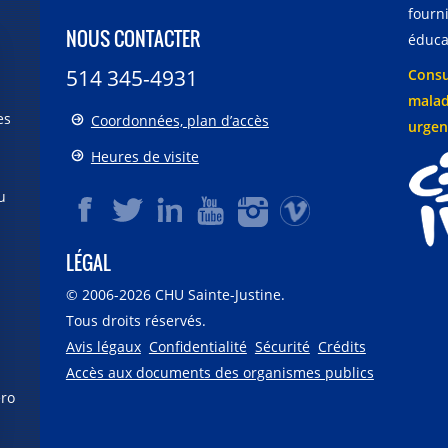
fourni
NOUS CONTACTER
éducat
514 345-4931
Consu
malad
es
Coordonnées, plan d’accès
urgen
Heures de visite
u
LÉGAL
© 2006-
2026
CHU Sainte-Justine.
Tous droits réservés.
Avis légaux
Confidentialité
Sécurité
Crédits
Accès aux documents des organismes publics
éro