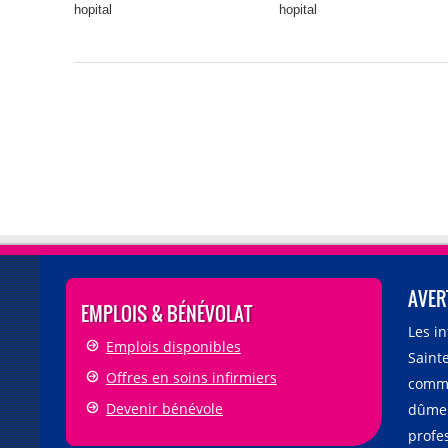
hopital
hopital
AVER
EMPLOIS & BÉNÉVOLAT
Les i
Emplois disponibles
Sainte
Offres en soins infirmiers
comme
Devenir bénévole
dûmen
profe