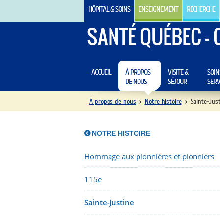
HÔPITAL & SOINS
ENSEIGNEMENT
RECHERCHE
SANTÉ QUÉBEC - 
ACCUEIL
À PROPOS
VISITE &
SOIN
DE NOUS
SÉJOUR
SERV
À propos de nous
>
Notre histoire
>
Sainte-Just
NOTRE HISTOIRE
Hommage aux pionnières et pionniers
115e
Sainte-Justine