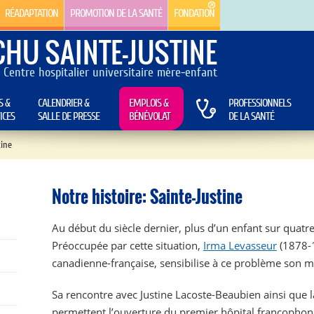
RÉADAPTATION
PROMOTION DE LA SANTÉ
FONDATION
CHU SAINTE-JUSTINE
Centre hospitalier universitaire mère-enfant
S &
CALENDRIER &
EMPLOIS &
PROFESSIONNELS
ICES
SALLE DE PRESSE
BÉNÉVOLAT
DE LA SANTÉ
ine
Notre histoire: Sainte-Justine
Au début du siècle dernier, plus d’un enfant sur quatre
Préoccupée par cette situation,
Irma Levasseur
(1878-
canadienne-française, sensibilise à ce problème son m
Sa rencontre avec Justine Lacoste-Beaubien ainsi que l
permettent l’ouverture du premier hôpital francopho