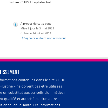
histoire_CHUSJ_hopital-actuel
À propos de cette page
Mise à jour le 5 mai 2021
Créée le 14 juillet 2014
Signaler ou faire une remarque
TISSEMENT
nformations contenues dans le site « CHU
-Justine » ne doivent pas être utilisées
 un substitut aux conseils d’un médecin
t qualifié et autorisé ou d’un autre
ssionnel de la santé. Les informations