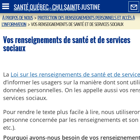
SANTÉ QUÉBEC - CHU SAINTE-JUSTINE
Centre hospitalier universitaire mère-enfant
À PROPOS DE NOUS
>
PROTECTION DES RENSEIGNEMENTS PERSONNELS ET ACCÈS À
L’INFORMATION
>
VOS RENSEIGNEMENTS DE SANTÉ ET DE SERVICES SOCIAUX
Vos renseignements de santé et de services
sociaux
La
Loi sur les renseignements de santé et de services
d’informer les usagers sur la manière dont sont util
données personnelles. On les appelle aussi vos re
services sociaux.
Pour rendre le texte plus facile à lire, nous utiliser
personne concernée par les renseignements et son r
etc.).
Pourquoi avons-nous besoin de vos renseignemen