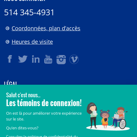
514 345-4931
Coordonnées, plan d’accès
Heures de visite
LÉGAL
© 2006-
2026
CHU Sainte-Justine.
Tous droits réservés.
Avis légaux
Confidentialité
Sécurité
Crédits
Accès aux documents des organismes publics