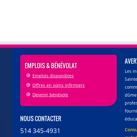
AVER
EMPLOIS & BÉNÉVOLAT
Les i
Emplois disponibles
Sainte
Offres en soins infirmiers
comme
Devenir bénévole
dûmen
profe
fourni
NOUS CONTACTER
éducat
514 345-4931
Consu