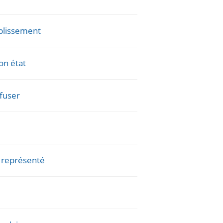
ablissement
on état
efuser
e représenté