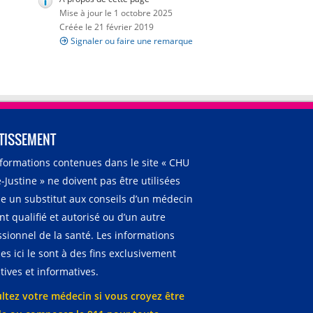
Mise à jour le 1 octobre 2025
Créée le 21 février 2019
Signaler ou faire une remarque
TISSEMENT
nformations contenues dans le site « CHU
-Justine » ne doivent pas être utilisées
 un substitut aux conseils d’un médecin
t qualifié et autorisé ou d’un autre
ssionnel de la santé. Les informations
es ici le sont à des fins exclusivement
ives et informatives.
ltez votre médecin si vous croyez être