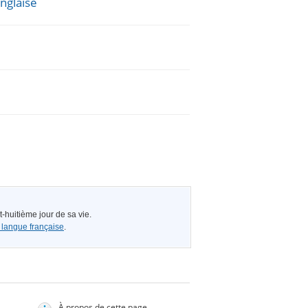
anglaise
-huitième jour de sa vie.
 langue française
.
À propos de cette page