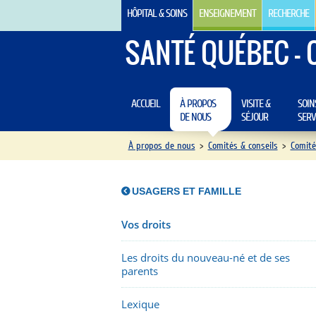
HÔPITAL & SOINS
ENSEIGNEMENT
RECHERCHE
SANTÉ QUÉBEC - 
ACCUEIL
À PROPOS
VISITE &
SOIN
DE NOUS
SÉJOUR
SERV
À propos de nous
>
Comités & conseils
>
Comité
USAGERS ET FAMILLE
Vos droits
Les droits du nouveau-né et de ses
parents
Lexique