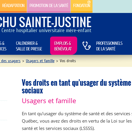
RÉADAPTATION
PROMOTION DE LA SANTÉ
FONDATION
CHU SAINTE-JUSTINE
Centre hospitalier universitaire mère-enfant
S &
CALENDRIER &
EMPLOIS &
PROFESSIONNELS
ICES
SALLE DE PRESSE
BÉNÉVOLAT
DE LA SANTÉ
 des usagers
>
Usagers et famille
>
Vos droits
Vos droits en tant qu'usager du système
sociaux
Usagers et famille
En tant qu’usager du système de santé et des services
Québec, vous avez des droits en vertu de la Loi sur les
santé et les services sociaux (LSSSS).