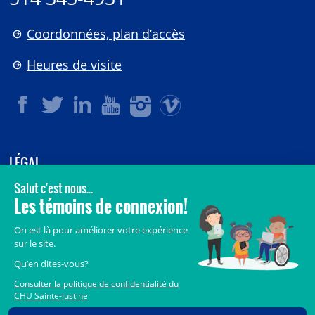
Coordonnées, plan d’accès
Heures de visite
LÉGAL
© 2006-
2026
CHU Sainte-Justine.
Tous droits réservés.
Avis légaux
Confidentialité
Sécurité
Crédits
Accès aux documents des organismes publics