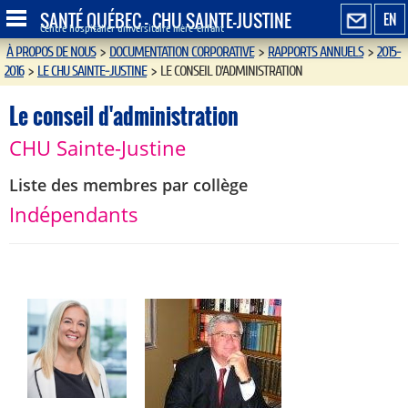
SANTÉ QUÉBEC - CHU SAINTE-JUSTINE
EN
Centre hospitalier universitaire mère-enfant
À PROPOS DE NOUS
>
DOCUMENTATION CORPORATIVE
>
RAPPORTS ANNUELS
>
2015-
2016
>
LE CHU SAINTE-JUSTINE
>
LE CONSEIL D'ADMINISTRATION
Le conseil d'administration
CHU Sainte-Justine
Liste des membres par collège
Indépendants