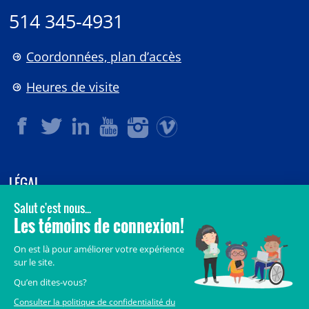
514 345-4931
Coordonnées, plan d’accès
Heures de visite
LÉGAL
© 2006-
2026
CHU Sainte-Justine.
Tous droits réservés.
Avis légaux
Confidentialité
Sécurité
Crédits
Accès aux documents des organismes publics