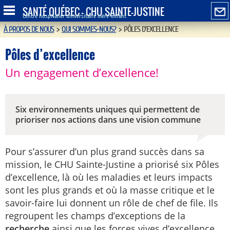
SANTÉ QUÉBEC - CHU SAINTE-JUSTINE
Centre hospitalier universitaire mère-enfant
À PROPOS DE NOUS
>
QUI SOMMES-NOUS?
>
PÔLES D’EXCELLENCE
Pôles d’excellence
Un engagement d’excellence!
Six environnements uniques qui permettent de
prioriser nos actions dans une vision commune
Pour s’assurer d’un plus grand succès dans sa
mission, le CHU Sainte-Justine a priorisé six Pôles
d’excellence, là où les maladies et leurs impacts
sont les plus grands et où la masse critique et le
savoir-faire lui donnent un rôle de chef de file. Ils
regroupent les champs d’exceptions de la
recherche
ainsi que les forces vives d’excellence