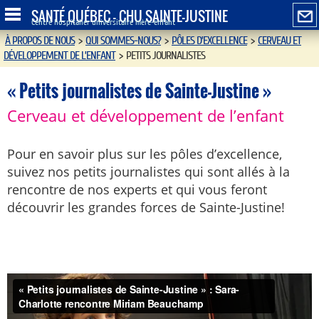
SANTÉ QUÉBEC - CHU SAINTE-JUSTINE
Centre hospitalier universitaire mère-enfant
À PROPOS DE NOUS
>
QUI SOMMES-NOUS?
>
PÔLES D’EXCELLENCE
>
CERVEAU ET
DÉVELOPPEMENT DE L’ENFANT
>
PETITS JOURNALISTES
« Petits journalistes de Sainte-Justine »
Cerveau et développement de l’enfant
Pour en savoir plus sur les pôles d’excellence,
suivez nos petits journalistes qui sont allés à la
rencontre de nos experts et qui vous feront
découvrir les grandes forces de Sainte-Justine!