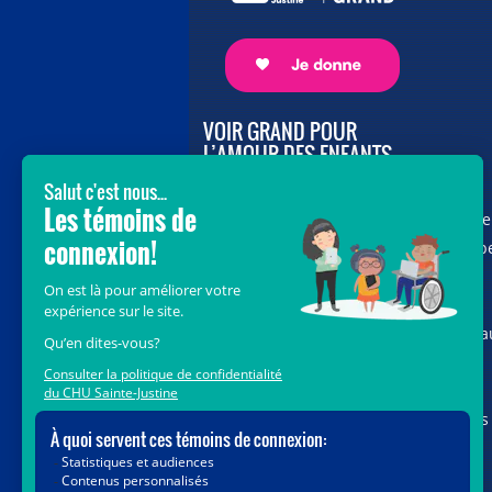
VOIR GRAND POUR
L’AMOUR DES ENFANTS
Avec le soutien de donateurs comme
vous au cœur de la campagne majeure
Voir Grand, nous conduisons les équip
soignantes vers les opportunités de la
science et des nouvelles technologies
pour que chaque enfant, où qu’il soit a
Québec, accède au savoir-faire et au
savoir-être uniques du CHU Sainte-
Justine. Ensemble, unissons nos forces
pour leur avenir.
Merci de voir grand avec nous.