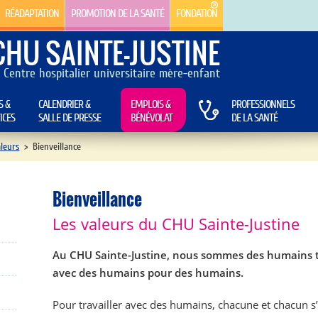
RÉADAPTATION
PROMOTION DE LA SANTÉ
FONDATION
CHU SAINTE-JUSTINE
Centre hospitalier universitaire mère-enfant
S &
CALENDRIER &
EMPLOIS &
PROFESSIONNELS
ICES
SALLE DE PRESSE
BÉNÉVOLAT
DE LA SANTÉ
leurs
>
Bienveillance
Bienveillance
Les valeurs du CHU Sainte-Justine
Au CHU Sainte-Justine, nous sommes des humains t
avec des humains pour des humains.
Pour travailler avec des humains, chacune et chacun s