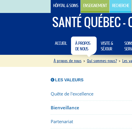
HÔPITAL & SOINS
ENSEIGNEMENT
RECHERCHE
SANTÉ QUÉBEC - 
ACCUEIL
À PROPOS
VISITE &
SOIN
DE NOUS
SÉJOUR
SERV
À propos de nous
>
Qui sommes-nous?
>
Les va
LES VALEURS
Quête de l'excellence
Bienveillance
Partenariat