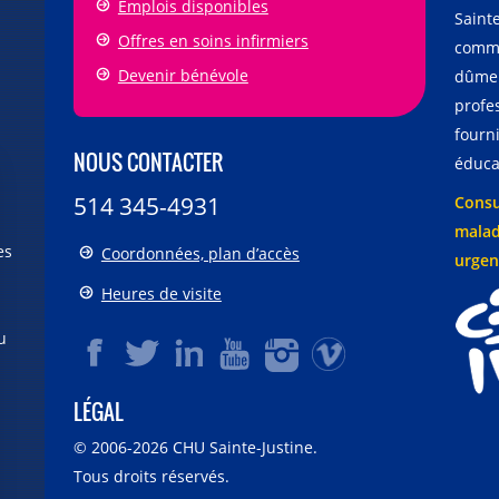
Emplois disponibles
Sainte
Offres en soins infirmiers
comme
Devenir bénévole
dûmen
profe
fourni
NOUS CONTACTER
éducat
514 345-4931
Consu
malad
es
Coordonnées, plan d’accès
urgen
Heures de visite
u
LÉGAL
© 2006-
2026
CHU Sainte-Justine.
Tous droits réservés.