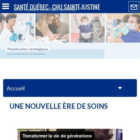
SANTÉ QUÉBEC - CHU SAINTE-JUSTINE
Centre hospitalier universitaire mère-enfant
Accueil
UNE NOUVELLE ÈRE DE SOINS