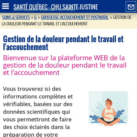
SANTÉ QUÉBEC - CHU SAINTE-JUSTINE
Centre hospitalier universitaire mère-enfant
SOINS & SERVICES
>
G
>
GROSSESSE, ACCOUCHEMENT ET POSTNATAL
>
GESTION DE
LA DOULEUR PENDANT LE TRAVAIL ET L'ACCOUCHEMENT
Gestion de la douleur pendant le travail et
l'accouchement
Bienvenue sur la plateforme WEB de la
gestion de la douleur pendant le travail
et l’accouchement
Vous trouverez ici des
informations complètes et
vérifiables, basées sur des
données scientifiques qui
vous permettront de faire
des choix éclairés dans la
préparation de votre