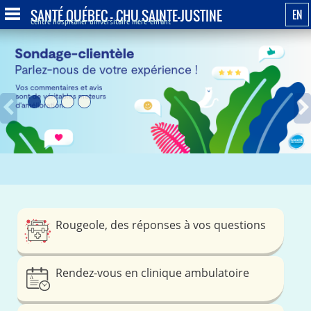
SANTÉ QUÉBEC - CHU SAINTE-JUSTINE
EN
Centre hospitalier universitaire mère-enfant
Rougeole, des réponses à vos questions
Rendez-vous en clinique ambulatoire