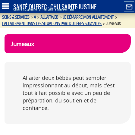
SANTÉ QUÉBEC - CHU SAINTE-JUSTINE
Centre hospitalier universitaire mère-enfant
SOINS & SERVICES
>
A
>
ALLAITWEB
>
JE DÉMARRE MON ALLAITEMENT
>
L'ALLAITEMENT DANS LES SITUATIONS PARTICULIÈRES SUIVANTES
>
JUMEAUX
Jumeaux
Allaiter deux bébés peut sembler
impressionnant au début, mais c’est
tout à fait possible avec un peu de
préparation, du soutien et de
confiance.