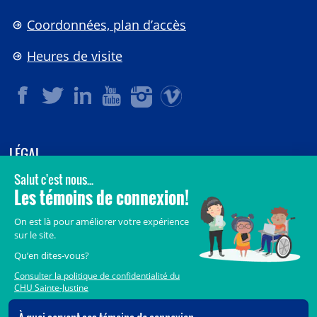
Coordonnées, plan d’accès
Heures de visite
LÉGAL
© 2006-
2026
CHU Sainte-Justine.
Tous droits réservés.
Avis légaux
Confidentialité
Sécurité
Crédits
Accès aux documents des organismes publics