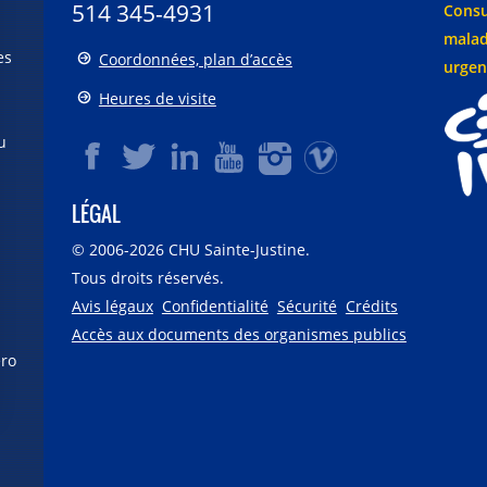
514 345-4931
Consu
malad
es
Coordonnées, plan d’accès
urgen
Heures de visite
u
LÉGAL
© 2006-
2026
CHU Sainte-Justine.
Tous droits réservés.
Avis légaux
Confidentialité
Sécurité
Crédits
Accès aux documents des organismes publics
éro