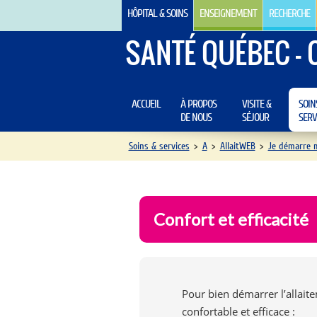
HÔPITAL & SOINS
ENSEIGNEMENT
RECHERCHE
SANTÉ QUÉBEC - 
ACCUEIL
À PROPOS
VISITE &
SOIN
DE NOUS
SÉJOUR
SERV
Soins & services
>
A
>
AllaitWEB
>
Je démarre 
Confort et efficacité
Pour bien démarrer l’allaite
confortable et efficace :