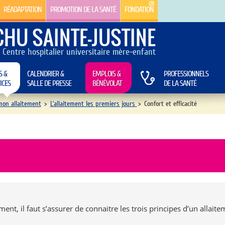
RÉADAPTATION
PROMOTION DE LA SANTÉ
FONDATION
CHU SAINTE-JUSTINE
Centre hospitalier universitaire mère-enfant
S &
CALENDRIER &
EMPLOIS &
PROFESSIONNELS
ICES
SALLE DE PRESSE
BÉNÉVOLAT
DE LA SANTÉ
mon allaitement
>
L’allaitement les premiers jours
>
Confort et efficacité
ment, il faut s’assurer de connaitre les trois principes d’un allait