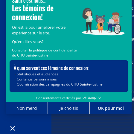
Avec le soutien de donateurs comme
vous au cœur de la campagne majeure
Voir Grand, nous conduisons les équip
soignantes vers les opportunités de la
science et des nouvelles technologies
pour que chaque enfant, où qu’il soit a
Québec, accède au savoir-faire et au
savoir-être uniques du CHU Sainte-
Justine. Ensemble, unissons nos forces
pour leur avenir.
Merci de voir grand avec nous.
Vous pouvez également faire votre don
par la poste ou par téléphone au num
1-888-235-DONS (3667)
sans frais