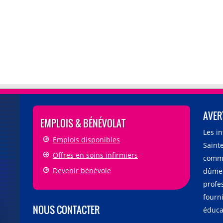
AVER
EMPLOIS & BÉNÉVOLAT
Les i
Emplois disponibles
Sainte
Offres en soins infirmiers
comme
Devenir bénévole
dûmen
profe
fourni
NOUS CONTACTER
éducat