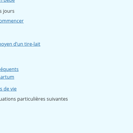
on bébé
rs jours
 commencer
oyen d’un tire-lait
fréquents
-partum
s de vie
tuations particulières suivantes