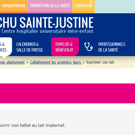
RÉADAPTATION
PROMOTION DE LA SANTÉ
FONDATION
CHU SAINTE-JUSTINE
Centre hospitalier universitaire mère-enfant
S &
CALENDRIER &
EMPLOIS &
PROFESSIONNELS
ICES
SALLE DE PRESSE
BÉNÉVOLAT
DE LA SANTÉ
mon allaitement
>
L’allaitement les premiers jours
>
Exprimer son lait
urrir son bébé au lait maternel.