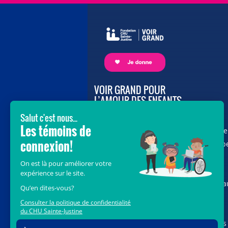
VOIR GRAND POUR
L’AMOUR DES ENFANTS
Avec le soutien de donateurs comme
vous au cœur de la campagne majeure
Voir Grand, nous conduisons les équip
soignantes vers les opportunités de la
science et des nouvelles technologies
pour que chaque enfant, où qu’il soit a
Québec, accède au savoir-faire et au
savoir-être uniques du CHU Sainte-
Justine. Ensemble, unissons nos forces