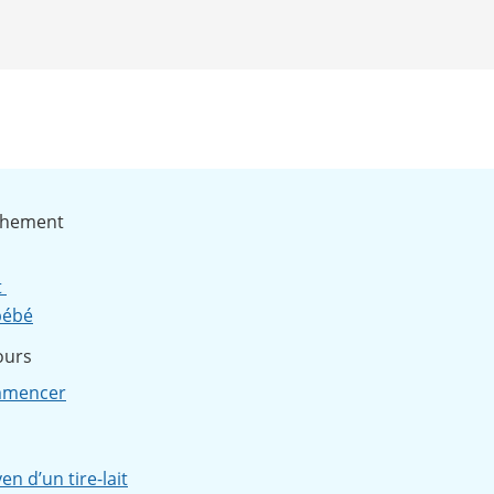
uchement
t
bébé
jours
ommencer
n d’un tire-lait