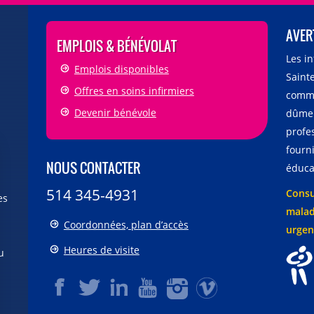
AVER
EMPLOIS & BÉNÉVOLAT
Les i
Emplois disponibles
Sainte
Offres en soins infirmiers
comme
Devenir bénévole
dûmen
profe
fourni
NOUS CONTACTER
éducat
514 345-4931
Consu
es
malad
Coordonnées, plan d’accès
urgen
Heures de visite
u