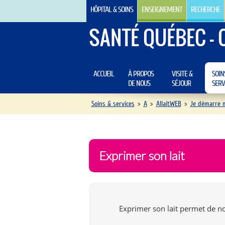
HÔPITAL & SOINS
ENSEIGNEMENT
RECHERCHE
SANTÉ QUÉBEC - 
ACCUEIL
À PROPOS
VISITE &
SOIN
DE NOUS
SÉJOUR
SERV
Soins & services
>
A
>
AllaitWEB
>
Je démarre 
Exprimer son lait
Exprimer son lait permet de no