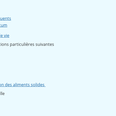
quents
rtum
e vie
tions particulières suivantes
ion des aliments solides
lle