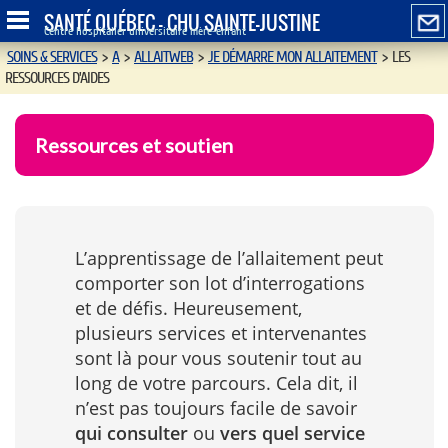
SANTÉ QUÉBEC - CHU SAINTE-JUSTINE
Centre hospitalier universitaire mère-enfant
SOINS & SERVICES
>
A
>
ALLAITWEB
>
JE DÉMARRE MON ALLAITEMENT
>
LES
RESSOURCES D’AIDES
Ressources et soutien
L’apprentissage de l’allaitement peut
comporter son lot d’interrogations
et de défis. Heureusement,
plusieurs services et intervenantes
sont là pour vous soutenir tout au
long de votre parcours. Cela dit, il
n’est pas toujours facile de savoir
qui consulter
ou
vers quel service