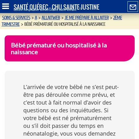
SANTÉ QUÉBEC - CHU SAINTE-JUSTINE
Centre hospitalier universitaire mère-enfant
SOINS & SERVICES
>
A
>
ALLAITWEB
>
JE ME PRÉPARE À ALLAITER
>
2ÈME
TRIMESTRE
>
BÉBÉ PRÉMATURÉ OU HOSPITALISÉ À LA NAISSANCE
Bébé prématuré ou hospitalisé à la
naissance
L’arrivée de votre bébé ne s’est peut-
être pas déroulée comme prévu, et
c’est tout à fait normal d’avoir des
questions ou des inquiétudes. Si
votre bébé est né prématurément
ou s’il doit passer du temps en
néonatalogie, vous vous demandez