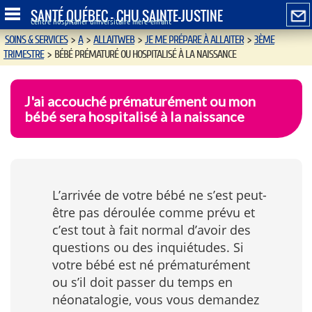
SANTÉ QUÉBEC - CHU SAINTE-JUSTINE
Centre hospitalier universitaire mère-enfant
SOINS & SERVICES
>
A
>
ALLAITWEB
>
JE ME PRÉPARE À ALLAITER
>
3ÈME
TRIMESTRE
>
BÉBÉ PRÉMATURÉ OU HOSPITALISÉ À LA NAISSANCE
J'ai accouché prématurément ou mon
bébé sera hospitalisé à la naissance
L’arrivée de votre bébé ne s’est peut-
être pas déroulée comme prévu et
c’est tout à fait normal d’avoir des
questions ou des inquiétudes. Si
votre bébé est né prématurément
ou s’il doit passer du temps en
néonatalogie, vous vous demandez