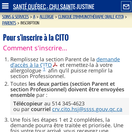
SANTÉ QUÉBEC - CHU SAINTE-JUSTINE
Centre hospitalier universitaire mère-enfant
SOINS & SERVICES
>
A
>
ALLERGIE
>
CLINIQUE D'IMMUNOTHÉRAPIE ORALE (CITO)
>
PARENTS
>
INSCRIPTION
Pour s'inscrire à la CITO
Comment s'inscrire...
Remplissez la section Parent de la
demande
d’accès à la CITO
et remettez-la à votre
1
allergologue
afin qu’il puisse remplir la
section Professionnel.
Toutes
les deux parties (section Parent et
section Professionnel) doivent être envoyées
ensemble
par :
Télécopieur
au 514 345-4623
ou par
courriel
crv.cito.hsj@ssss.gouv.qc.ca
Une fois les étapes 1 et 2 complétées, la
demande pourra être traitée et priorisée. Une
fois votre tour arrivé, vous recevrez une