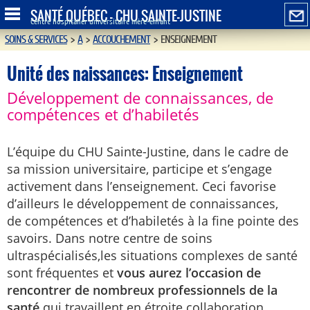
SANTÉ QUÉBEC - CHU SAINTE-JUSTINE
Centre hospitalier universitaire mère-enfant
SOINS & SERVICES
>
A
>
ACCOUCHEMENT
>
ENSEIGNEMENT
Unité des naissances: Enseignement
Développement de connaissances, de
compétences et d’habiletés
L’équipe du CHU Sainte-Justine, dans le cadre de
sa mission universitaire, participe et s’engage
activement dans l’enseignement. Ceci favorise
d’ailleurs le développement de connaissances,
de compétences et d’habiletés à la fine pointe des
savoirs. Dans notre centre de soins
ultraspécialisés,les situations complexes de santé
sont fréquentes et
vous aurez l’occasion de
rencontrer de nombreux professionnels de la
santé
qui travaillent en étroite collaboration