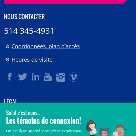
NOUS CONTACTER
514 345-4931
Coordonnées, plan d’accès
Heures de visite
LÉGAL
© 2006-
2026
CHU Sainte-Justine.
Tous droits réservés.
Avis légaux
Confidentialité
Sécurité
Crédits
Accès aux documents des organismes publics