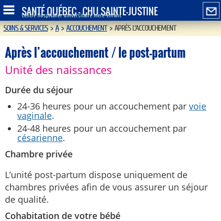
SANTÉ QUÉBEC - CHU SAINTE-JUSTINE
Centre hospitalier universitaire mère-enfant
SOINS & SERVICES
>
A
>
ACCOUCHEMENT
>
APRÈS L’ACCOUCHEMENT
Après l’accouchement / le post-partum
Unité des naissances
Durée du séjour
24-36 heures pour un accouchement par
voie
vaginale
.
24-48 heures pour un accouchement par
césarienne
.
Chambre privée
L’unité post-partum dispose uniquement de
chambres privées afin de vous assurer un séjour
de qualité.
Cohabitation de votre bébé