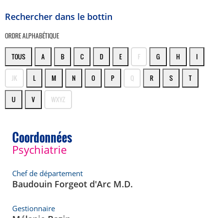
Rechercher dans le bottin
ORDRE ALPHABÉTIQUE
TOUS
A
B
C
D
E
F
G
H
I
JK
L
M
N
O
P
Q
R
S
T
U
V
WXYZ
Coordonnées
Psychiatrie
Chef de département
Baudouin Forgeot d'Arc M.D.
Gestionnaire