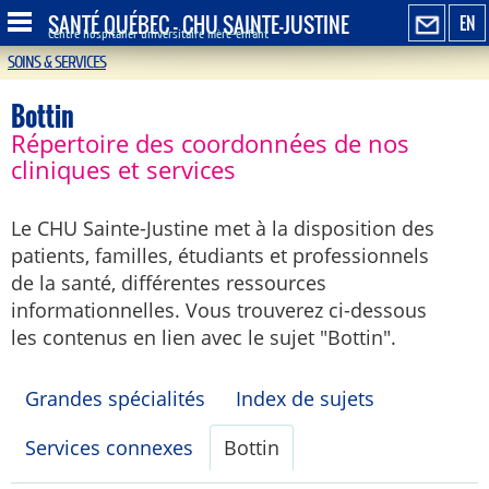
SANTÉ QUÉBEC - CHU SAINTE-JUSTINE
EN
Centre hospitalier universitaire mère-enfant
SOINS & SERVICES
Bottin
Répertoire des coordonnées de nos
cliniques et services
Le CHU Sainte-Justine met à la disposition des
patients, familles, étudiants et professionnels
de la santé, différentes ressources
informationnelles. Vous trouverez ci-dessous
les contenus en lien avec le sujet "Bottin".
Grandes spécialités
Index de sujets
Services connexes
Bottin